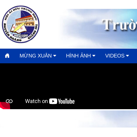
MỪNG XUÂN
HÌNH ẢNH
VIDEOS